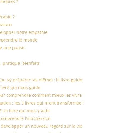
 phobies ?
érapie ?
maison
évelopper notre empathie
comprendre le monde
ire une pause
, pratique, bienfaits
u s’y préparer soi-même) : le livre-guide
livre qui nous guide
pour comprendre comment mieux les vivre
tion : les 3 livres qui m’ont transformée !
 Un livre qui nous y aide
r comprendre l’introversion
 développer un nouveau regard sur la vie