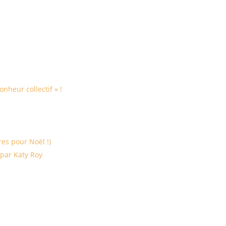
nheur collectif » !
vres pour Noël !)
 par Katy Roy