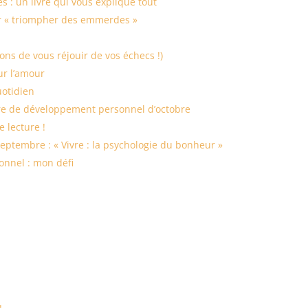
s : un livre qui vous explique tout
our « triompher des emmerdes »
ns de vous réjouir de vos échecs !)
ur l’amour
uotidien
 livre de développement personnel d’octobre
e lecture !
eptembre : « Vivre : la psychologie du bonheur »
onnel : mon défi