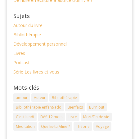
De nulle en écriture à autrice d’un livre !
Sujets
Autour du livre
Bibliothérapie
Développement personnel
Livres
Podcast
Série Les livres et vous
Mots-clés
amour
Auteur
Bibliothérapie
Bibliothérapie enfant/ado
Bienfaits
Burn out
C'est lundi
Défi 12 mois
Livre
Mort/Fin de vie
Méditation
Que lis-tu Aline ?
Théorie
Voyage